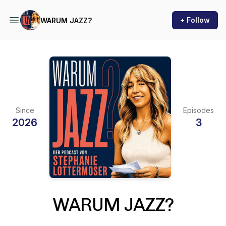
+ Follow
WARUM JAZZ?
Since
Episodes
2026
3
WARUM JAZZ?